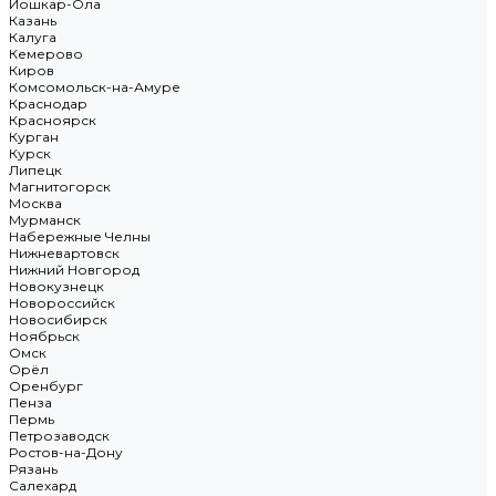
Йошкар-Ола
Казань
Калуга
Кемерово
Киров
Комсомольск-на-Амуре
Краснодар
Красноярск
Курган
Курск
Липецк
Магнитогорск
Москва
Мурманск
Набережные Челны
Нижневартовск
Нижний Новгород
Новокузнецк
Новороссийск
Новосибирск
Ноябрьск
Омск
Орёл
Оренбург
Пенза
Пермь
Петрозаводск
Ростов-на-Дону
Рязань
Салехард