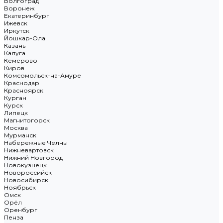
Волгоград
Воронеж
Екатеринбург
Ижевск
Иркутск
Йошкар-Ола
Казань
Калуга
Кемерово
Киров
Комсомольск-на-Амуре
Краснодар
Красноярск
Курган
Курск
Липецк
Магнитогорск
Москва
Мурманск
Набережные Челны
Нижневартовск
Нижний Новгород
Новокузнецк
Новороссийск
Новосибирск
Ноябрьск
Омск
Орёл
Оренбург
Пенза