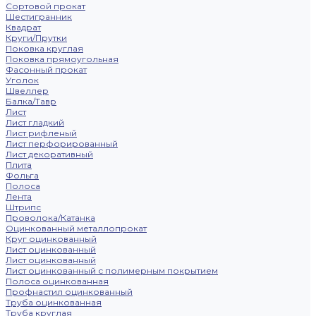
Сортовой прокат
Шестигранник
Квадрат
Круги/Прутки
Поковка круглая
Поковка прямоугольная
Фасонный прокат
Уголок
Швеллер
Балка/Тавр
Лист
Лист гладкий
Лист рифленый
Лист перфорированный
Лист декоративный
Плита
Фольга
Полоса
Лента
Штрипс
Проволока/Катанка
Оцинкованный металлопрокат
Круг оцинкованный
Лист оцинкованный
Лист оцинкованный
Лист оцинкованный с полимерным покрытием
Полоса оцинкованная
Профнастил оцинкованный
Труба оцинкованная
Труба круглая