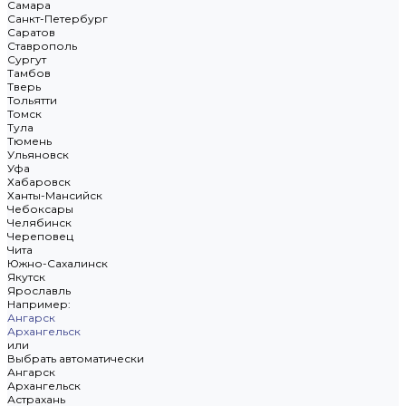
Самара
Санкт-Петербург
Саратов
Ставрополь
Сургут
Тамбов
Тверь
Тольятти
Томск
Тула
Тюмень
Ульяновск
Уфа
Хабаровск
Ханты-Мансийск
Чебоксары
Челябинск
Череповец
Чита
Южно-Сахалинск
Якутск
Ярославль
Например:
Ангарск
Архангельск
или
Выбрать автоматически
Ангарск
Архангельск
Астрахань