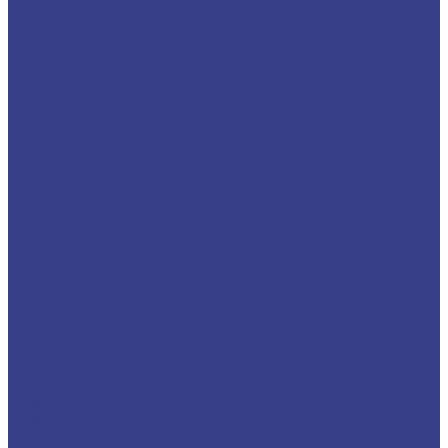
Плита
Фольга
Полоса
Лента
Штрипс
Проволока/Катанка
Оцинкованный металлопрокат
Круг оцинкованный
Лист оцинкованный
Лист оцинкованный
Лист оцинкованный с полимерным покрытием
Полоса оцинкованная
Профнастил оцинкованный
Труба оцинкованная
Труба круглая
Труба профильная
Уголок оцинкованный
Цветной металлопрокат
Алюминий
Квадрат алюминиевый
Круг/Пруток алюминиевый
Лента алюминиевая
Лист/Плита алюминиевая
Полоса алюминиевая
Проволока алюминиевая
Тавр алюминиевый
Трубы алюминиевые
Труба круглая
Труба профильная