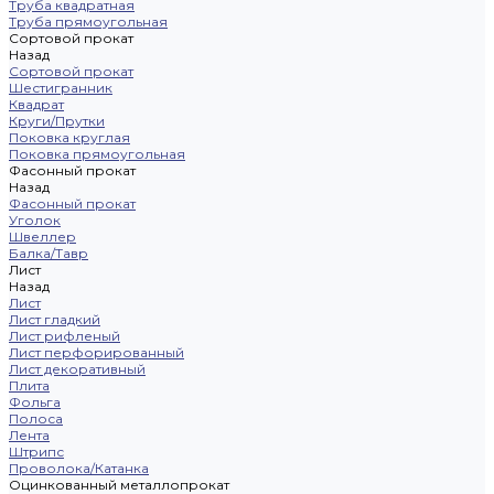
Труба квадратная
Труба прямоугольная
Сортовой прокат
Назад
Сортовой прокат
Шестигранник
Квадрат
Круги/Прутки
Поковка круглая
Поковка прямоугольная
Фасонный прокат
Назад
Фасонный прокат
Уголок
Швеллер
Балка/Тавр
Лист
Назад
Лист
Лист гладкий
Лист рифленый
Лист перфорированный
Лист декоративный
Плита
Фольга
Полоса
Лента
Штрипс
Проволока/Катанка
Оцинкованный металлопрокат