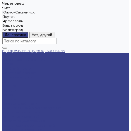
Череповец
Чита
Южно-Сахалинск
Якутск
Ярославль
Ваш город
Волгоград
Да, спасибо
Нет, другой
8 (991) 898-66-59
8 (800) 600-64-99
Каталог
Нержавеющий металлопрокат
Сетка
Трубный прокат
Сортовой прокат
Фасонный прокат
Лист
Фольга
Полоса
Лента
Штрипс
Проволока/Катанка
Оцинкованный металлопрокат
Круг оцинкованный
Лист оцинкованный
Полоса оцинкованная
Профнастил оцинкованный
Труба оцинкованная