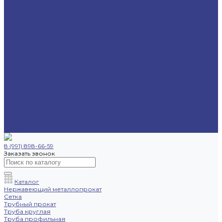
Труба профильная
Уголок
Швеллер
Шестигранник
Трубопроводная арматура
Отводы
Переходы
Тройники
Фланцы
Опоры трубопровода
Спецпредложения
Листы нержавеющие
Труба профильная
Швеллеры
Шестигранники
Доставка и оплата
Отзывы
Контакты
8 (991) 898-66-59
Заказать звонок
Каталог
Нержавеющий металлопрокат
Сетка
Трубный прокат
Труба круглая
Труба профильная