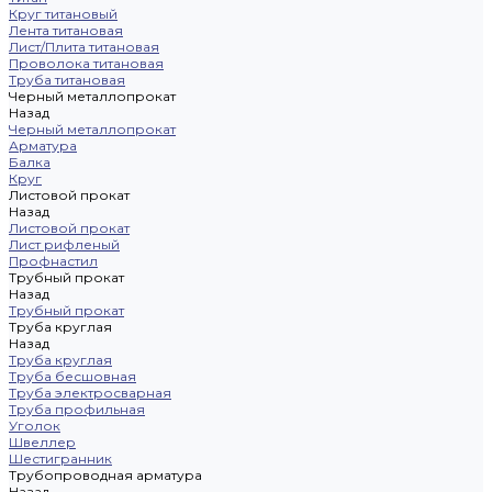
Круг титановый
Лента титановая
Лист/Плита титановая
Проволока титановая
Труба титановая
Черный металлопрокат
Назад
Черный металлопрокат
Арматура
Балка
Круг
Листовой прокат
Назад
Листовой прокат
Лист рифленый
Профнастил
Трубный прокат
Назад
Трубный прокат
Труба круглая
Назад
Труба круглая
Труба бесшовная
Труба электросварная
Труба профильная
Уголок
Швеллер
Шестигранник
Трубопроводная арматура
Назад