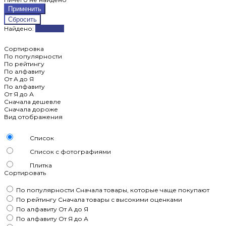
Найдено:
Показать
Сортировка
По популярности
По рейтингу
По алфавиту
От А до Я
По алфавиту
От Я до А
Сначала дешевле
Сначала дороже
Вид отображения
Список
Список с фотографиями
Плитка
Сортировать
По популярности
Сначала товары, которые чаще покупают
По рейтингу
Сначала товары с высокими оценками
По алфавиту
От А до Я
По алфавиту
От Я до А