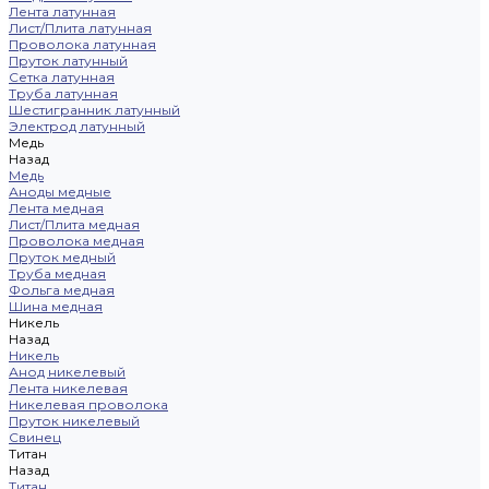
Лента латунная
Лист/Плита латунная
Проволока латунная
Пруток латунный
Сетка латунная
Труба латунная
Шестигранник латунный
Электрод латунный
Медь
Назад
Медь
Аноды медные
Лента медная
Лист/Плита медная
Проволока медная
Пруток медный
Труба медная
Фольга медная
Шина медная
Никель
Назад
Никель
Анод никелевый
Лента никелевая
Никелевая проволока
Пруток никелевый
Свинец
Титан
Назад
Титан