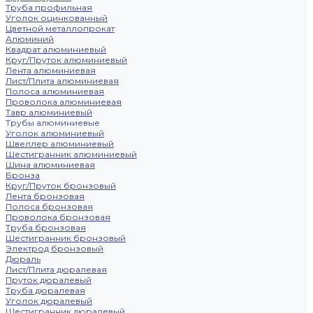
Труба профильная
Уголок оцинкованный
Цветной металлопрокат
Алюминий
Квадрат алюминиевый
Круг/Пруток алюминиевый
Лента алюминиевая
Лист/Плита алюминиевая
Полоса алюминиевая
Проволока алюминиевая
Тавр алюминиевый
Трубы алюминиевые
Уголок алюминиевый
Швеллер алюминиевый
Шестигранник алюминиевый
Шина алюминиевая
Бронза
Круг/Пруток бронзовый
Лента бронзовая
Полоса бронзовая
Проволока бронзовая
Труба бронзовая
Шестигранник бронзовый
Электрод бронзовый
Дюраль
Лист/Плита дюралевая
Пруток дюралевый
Труба дюралевая
Уголок дюралевый
Шестигранник дюралевый