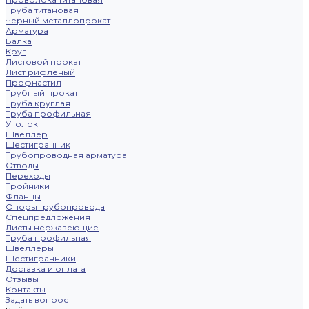
Труба титановая
Черный металлопрокат
Арматура
Балка
Круг
Листовой прокат
Лист рифленый
Профнастил
Трубный прокат
Труба круглая
Труба профильная
Уголок
Швеллер
Шестигранник
Трубопроводная арматура
Отводы
Переходы
Тройники
Фланцы
Опоры трубопровода
Спецпредложения
Листы нержавеющие
Труба профильная
Швеллеры
Шестигранники
Доставка и оплата
Отзывы
Контакты
Задать вопрос