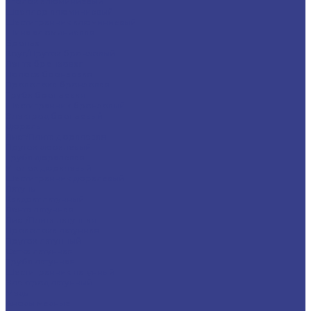
Уголок алюминиевый
Швеллер алюминиевый
Шестигранник алюминиевый
Шина алюминиевая
Бронза
Круг/Пруток бронзовый
Лента бронзовая
Полоса бронзовая
Проволока бронзовая
Труба бронзовая
Шестигранник бронзовый
Электрод бронзовый
Дюраль
Лист/Плита дюралевая
Пруток дюралевый
Труба дюралевая
Уголок дюралевый
Шестигранник дюралевый
Латунь
Квадрат латунный
Лента латунная
Лист/Плита латунная
Проволока латунная
Пруток латунный
Сетка латунная
Труба латунная
Шестигранник латунный
Электрод латунный
Медь
Аноды медные