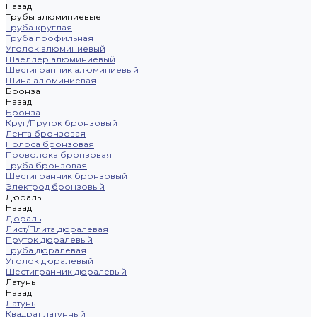
Назад
Трубы алюминиевые
Труба круглая
Труба профильная
Уголок алюминиевый
Швеллер алюминиевый
Шестигранник алюминиевый
Шина алюминиевая
Бронза
Назад
Бронза
Круг/Пруток бронзовый
Лента бронзовая
Полоса бронзовая
Проволока бронзовая
Труба бронзовая
Шестигранник бронзовый
Электрод бронзовый
Дюраль
Назад
Дюраль
Лист/Плита дюралевая
Пруток дюралевый
Труба дюралевая
Уголок дюралевый
Шестигранник дюралевый
Латунь
Назад
Латунь
Квадрат латунный