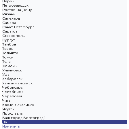
Пермь
Петрозаводск
Ростов-на-Дону
Рязань
Салехард
Самара
Санкт-Петербург
Саратов
Ставрополь
Сургут
Тамбов
Тверь
Тольятти
Томск
Тула
Тюмень
Ульяновск
Уфа
Хабаровск
Ханты-Мансийск
Чебоксары
Челябинск
Череповец
Чита
Южно-Сахалинск
Якутск
Ярославль
Ваш город Волгоград?
Да
Изменить