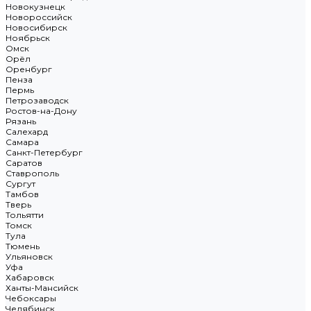
Новокузнецк
Новороссийск
Новосибирск
Ноябрьск
Омск
Орёл
Оренбург
Пенза
Пермь
Петрозаводск
Ростов-на-Дону
Рязань
Салехард
Самара
Санкт-Петербург
Саратов
Ставрополь
Сургут
Тамбов
Тверь
Тольятти
Томск
Тула
Тюмень
Ульяновск
Уфа
Хабаровск
Ханты-Мансийск
Чебоксары
Челябинск