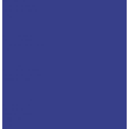
Лента медная
Лист/Плита медная
Проволока медная
Пруток медный
Труба медная
Фольга медная
Шина медная
Никель
Анод никелевый
Лента никелевая
Никелевая проволока
Пруток никелевый
Свинец
Титан
Круг титановый
Лента титановая
Лист/Плита титановая
Проволока титановая
Труба титановая
Черный металлопрокат
Арматура
Балка
Круг
Листовой прокат
Лист рифленый
Профнастил
Трубный прокат
Труба круглая
Труба бесшовная
Труба электросварная