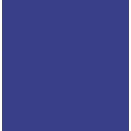
Уголок оцинкованный
Цветной металлопрокат
Алюминий
Бронза
Дюраль
Латунь
Медь
Никель
Свинец
Титан
Черный металлопрокат
Арматура
Балка
Круг
Листовой прокат
Профнастил
Трубный прокат
Уголок
Швеллер
Шестигранник
Трубопроводная арматура
Отводы
Переходы
Тройники
Фланцы
Опоры трубопровода
Спецпредложения
Листы нержавеющие
Труба профильная
Швеллеры