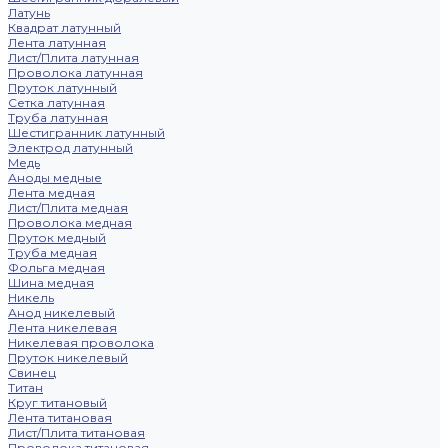
Латунь
Квадрат латунный
Лента латунная
Лист/Плита латунная
Проволока латунная
Пруток латунный
Сетка латунная
Труба латунная
Шестигранник латунный
Электрод латунный
Медь
Аноды медные
Лента медная
Лист/Плита медная
Проволока медная
Пруток медный
Труба медная
Фольга медная
Шина медная
Никель
Анод никелевый
Лента никелевая
Никелевая проволока
Пруток никелевый
Свинец
Титан
Круг титановый
Лента титановая
Лист/Плита титановая
Проволока титановая