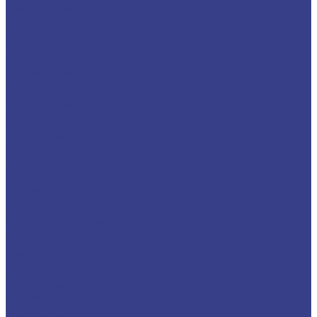
Шестигранники
Доставка и оплата
Отзывы
Контакты
...
Каталог
Нержавеющий металлопрокат
Сетка
Трубный прокат
Труба круглая
Труба электросварная
Труба бесшовная
Труба профильная
Труба квадратная
Труба прямоугольная
Сортовой прокат
Шестигранник
Квадрат
Круги/Прутки
Поковка круглая
Поковка прямоугольная
Фасонный прокат
Уголок
Швеллер
Балка/Тавр
Лист
Лист гладкий
Лист рифленый
Лист перфорированный
Лист декоративный