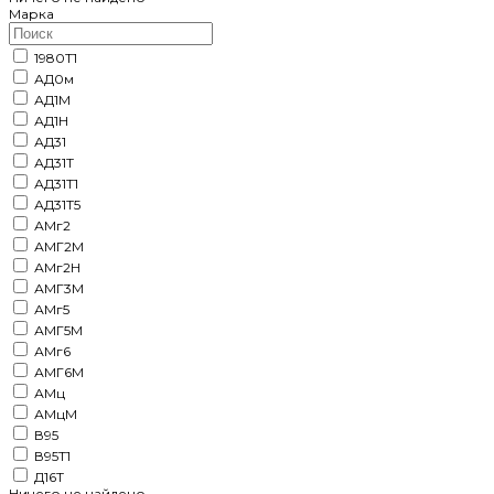
Марка
1980Т1
АД0м
АД1М
АД1Н
АД31
АД31Т
АД31Т1
АД31Т5
АМг2
АМГ2М
АМг2Н
АМГ3М
АМг5
АМГ5М
АМг6
АМГ6М
АМц
АМцМ
В95
В95Т1
Д16Т
Ничего не найдено