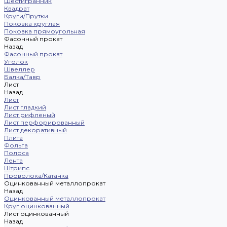
Шестигранник
Квадрат
Круги/Прутки
Поковка круглая
Поковка прямоугольная
Фасонный прокат
Назад
Фасонный прокат
Уголок
Швеллер
Балка/Тавр
Лист
Назад
Лист
Лист гладкий
Лист рифленый
Лист перфорированный
Лист декоративный
Плита
Фольга
Полоса
Лента
Штрипс
Проволока/Катанка
Оцинкованный металлопрокат
Назад
Оцинкованный металлопрокат
Круг оцинкованный
Лист оцинкованный
Назад