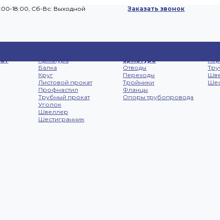
9:00-18:00, Cб-Вс: Выходной
Заказать звонок
Сп
Черный металлопрокат
Трубопроводная
Лис
ат
Арматура
арматура
не
Балка
Отводы
Тру
Круг
Переходы
Шв
Листовой прокат
Тройники
Шес
Профнастил
Фланцы
Трубный прокат
Опоры трубопровода
Уголок
Швеллер
Шестигранник