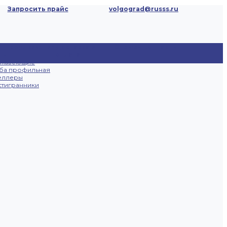
Запросить прайс
volgograd@russs.ru
ецпредложения
Доставка и
Отзывы
Контакты
ты
оплата
ржавеющие
ба профильная
еллеры
тигранники