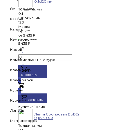
0,1х120 мм
Йошкар-Ола
Толщина, мм
0.1
Ширина, мм
Казань
120
Марка
Калуга
БрБ2т
от
5 435 ₽
Кемерово
в наличии
5 435 ₽
-0%
Киров
-
Комсомольск-на-Амуре
+
Краснодар
В корзину
Красноярск
Добавлено
Курган
Изменить
Курск
Купить в 1 клик
Липецк
Лента бронзовая БрБ2т
0,1х250 мм
Магнитогорск
Толщина, мм
0.1