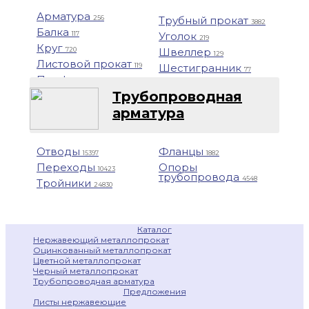
Арматура
Трубный прокат
256
3882
Балка
Уголок
117
219
Круг
Швеллер
720
129
Листовой прокат
Шестигранник
119
77
Профнастил
1401
Трубопроводная
арматура
Отводы
Фланцы
15397
1882
Переходы
Опоры
10423
трубопровода
4548
Тройники
24830
Каталог
Нержавеющий металлопрокат
Оцинкованный металлопрокат
Цветной металлопрокат
Черный металлопрокат
Трубопроводная арматура
Предложения
Листы нержавеющие