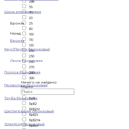
288
55
Шина алюминиевая
70
20
Бронза
25
60
Назад
100
110
Бронза
120
Круг/Пруток бронзовый
200
250
Лента бронзовая
260
270
Полоса бронзовая
280
300
Ничего не найдено
Проволока бронзовая
Марка
Труба бронзовая
БрБ
БрБ2
БРБ2М
Шестигранник бронзовый
БрБ2т
БрБ2тв
Электрод бронзовый
БрБнт