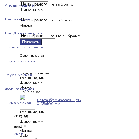
Не выбрано
Аноды медные
Ширина, мм
Лента медная
Не выбрано
Марка
Лист/Плита медная
Не выбрано
Показать
Проволока медная
Сортировка
Пруток медный
Наименование
Труба медная
Толщина, мм
Ширина, мм
Марка
Фольга медная
Цена за ед.
Лента бронзовая БрБ
Шина медная
0,05х100 мм
Толщина, мм
Никель
0.05
Ширина, мм
100
Назад
Марка
Никель
БрБ