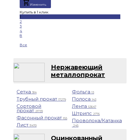
Изменить
Купить в 1 клик
1
2
3
4
8
Все
Нержавеющий
металлопрокат
Сетка
Фольга
914
13
Трубный прокат
Полоса
17279
143
Сортовой
Лента
53647
прокат
21739
Штрипс
2776
Фасонный прокат
155
Проволока/Катанка
Лист
11470
245
Оцинкованный