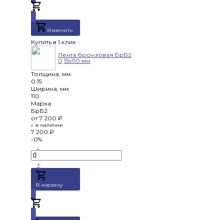
Добавлено
Изменить
Купить в 1 клик
Лента бронзовая БрБ2
0,15х110 мм
Толщина, мм
0.15
Ширина, мм
110
Марка
БрБ2
от
7 200 ₽
в наличии
7 200 ₽
-0%
-
+
В корзину
Добавлено