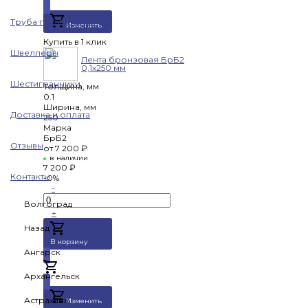
Труба профильная
Изменить
Купить в 1 клик
Швеллеры
Лента бронзовая БрБ2
0,1х250 мм
Шестигранники
Толщина, мм
0.1
Ширина, мм
Доставка и оплата
250
Марка
БрБ2
Отзывы
от
7 200 ₽
в наличии
7 200 ₽
Контакты
-0%
-
Волгоград
+
Назад
В корзину
Ангарск
Добавлено
Архангельск
Астрахань
Изменить