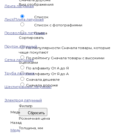
Вид отображения
Лента латунная
Список
Лист/Плита латунная
Список с фотографиями
Проволока латунная
Плитка
Сортировать
Пруток латунный
По популярности
Сначала товары, которые
чаще покупают
По рейтингу
Сначала товары с высокими
Сетка латунная
оценками
По алфавиту
От А до Я
Труба латунная
По алфавиту
От Я до А
Сначала дешевле
Сначала дороже
Шестигранник латунный
Электрод латунный
Фильтр
Медь
Сбросить
Розничная цена
Назад
Толщина, мм
Медь