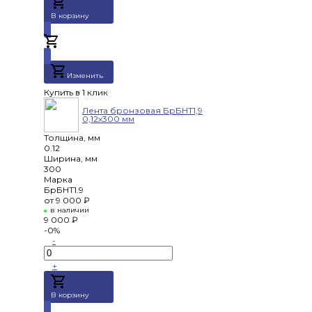
В корзину
Добавлено
Изменить
Купить в 1 клик
Лента бронзовая БрБНТ1,9
0,12х300 мм
Толщина, мм
0.12
Ширина, мм
300
Марка
БрБНТ1.9
от
9 000 ₽
в наличии
9 000 ₽
-0%
-
+
В корзину