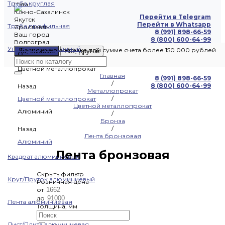
Труба круглая
Чита
Южно-Сахалинск
Перейти в Telegram
Якутск
Перейти в Whatsapp
Труба профильная
Ярославль
8 (991) 898-66-59
Ваш город
8 (800) 600-64-99
Волгоград
Уголок оцинкованный
Бесплатная доставка при сумме счета более 150 000 рублей
Да, спасибо
Нет, другой
Цветной металлопрокат
Главная
8 (991) 898-66-59
/
8 (800) 600-64-99
Назад
Металлопрокат
/
Цветной металлопрокат
Цветной металлопрокат
Алюминий
/
Бронза
/
Назад
Лента бронзовая
Алюминий
Лента бронзовая
Квадрат алюминиевый
Скрыть фильтр
Круг/Пруток алюминиевый
Розничная цена
от
до
Лента алюминиевая
Толщина, мм
Лист/Плита алюминиевая