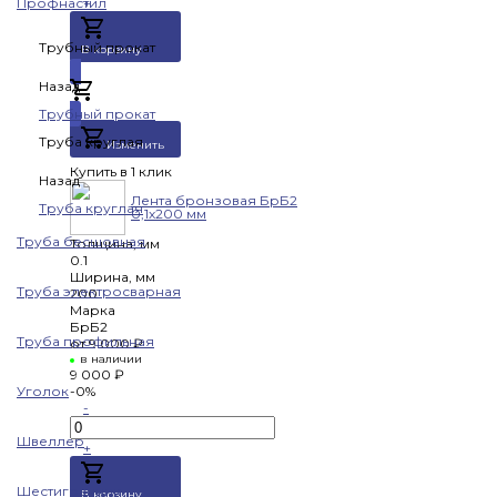
Профнастил
+
Трубный прокат
В корзину
Назад
Добавлено
Трубный прокат
Труба круглая
Изменить
Купить в 1 клик
Назад
Лента бронзовая БрБ2
Труба круглая
0,1х200 мм
Труба бесшовная
Толщина, мм
0.1
Ширина, мм
Труба электросварная
200
Марка
БрБ2
Труба профильная
от
9 000 ₽
в наличии
9 000 ₽
Уголок
-0%
-
Швеллер
+
Шестигранник
В корзину