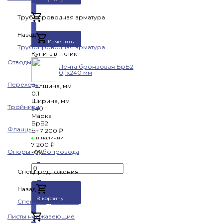
Трубопроводная арматура
Добавлено
Назад
Изменить
Трубопроводная арматура
Купить в 1 клик
Отводы
Лента бронзовая БрБ2
0,1х240 мм
Переходы
Толщина, мм
0.1
Ширина, мм
Тройники
240
Марка
БрБ2
Фланцы
от
7 200 ₽
в наличии
7 200 ₽
Опоры трубопровода
-0%
-
Спецпредложения
+
Назад
В корзину
Спецпредложения
Листы нержавеющие
Добавлено