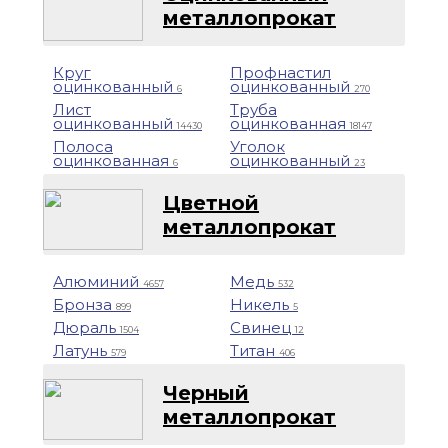
металлопрокат
Круг
Профнастил
оцинкованный
оцинкованный
6
270
Лист
Труба
оцинкованный
оцинкованная
14430
18147
Полоса
Уголок
оцинкованная
оцинкованный
6
23
Цветной
металлопрокат
Алюминий
Медь
4657
532
Бронза
Никель
899
5
Дюраль
Свинец
1504
12
Латунь
Титан
579
406
Черный
металлопрокат