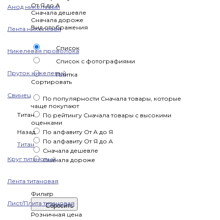
От Я до А
Анод никелевый
Сначала дешевле
Сначала дороже
Вид отображения
Лента никелевая
Список
Никелевая проволока
Список с фотографиями
Пруток никелевый
Плитка
Сортировать
Свинец
По популярности
Сначала товары, которые
чаще покупают
Титан
По рейтингу
Сначала товары с высокими
оценками
Назад
По алфавиту
От А до Я
По алфавиту
От Я до А
Титан
Сначала дешевле
Круг титановый
Сначала дороже
Лента титановая
Фильтр
Лист/Плита титановая
Сбросить
Розничная цена