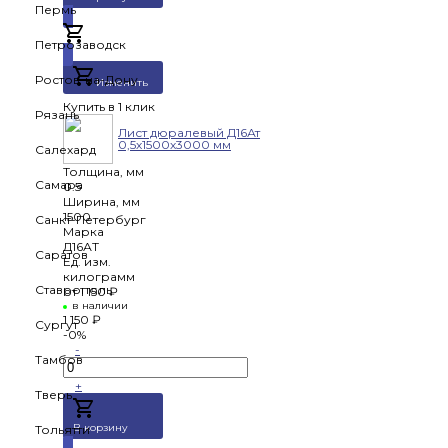
Пермь
Добавлено
Петрозаводск
Ростов-на-Дону
Изменить
Купить в 1 клик
Рязань
Лист дюралевый Д16Ат
0,5х1500х3000 мм
Салехард
Толщина, мм
Самара
0.5
Ширина, мм
1500
Санкт-Петербург
Марка
Д16АТ
Саратов
Ед. изм.
килограмм
Ставрополь
от
1 150 ₽
в наличии
1 150 ₽
Сургут
-0%
-
Тамбов
+
Тверь
В корзину
Тольятти