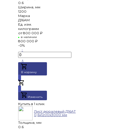
0.6
Ширина, мм
1200
Марка
Д16АМ
Ед. изм.
килограмм
от
800 000 ₽
в наличии
800 000 ₽
-0%
-
+
В корзину
Добавлено
Изменить
Купить в 1 клик
Лист дюралевый Д16АТ
0,6х1200х3000 мм
Толщина, мм
0.6