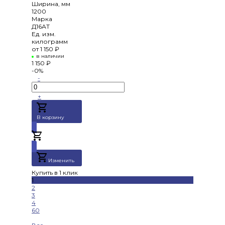
Ширина, мм
1200
Марка
Д16АТ
Ед. изм.
килограмм
от
1 150 ₽
в наличии
1 150 ₽
-0%
-
+
В корзину
Добавлено
Изменить
Купить в 1 клик
1
2
3
4
60