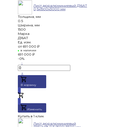
Лист дюралюминиевый Д16АТ
0,5х1500х3000 мм
Толщина, мм
0.5
Ширина, мм
1500
Марка
Д16АТ
Ед. изм.
от
691 000 ₽
в наличии
691 000 ₽
-0%
-
+
В корзину
Добавлено
Изменить
Купить в 1 клик
Лист дюралюминиевый
Д16ЧАТВ 0,5х1500х3500 мм