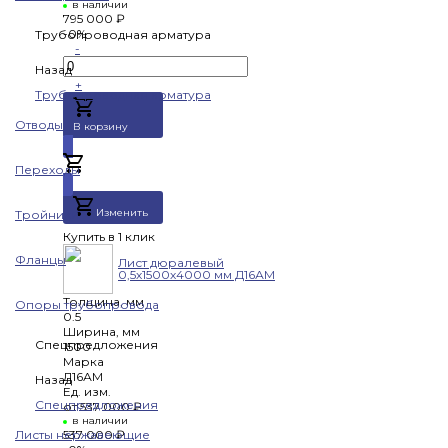
в наличии
795 000 ₽
-0%
Трубопроводная арматура
-
Назад
+
Трубопроводная арматура
Отводы
В корзину
Переходы
Добавлено
Изменить
Тройники
Купить в 1 клик
Фланцы
Лист дюралевый
0,5х1500х4000 мм Д16АМ
Толщина, мм
Опоры трубопровода
0.5
Ширина, мм
Спецпредложения
1500
Марка
Д16АМ
Назад
Ед. изм.
Спецпредложения
от
537 000 ₽
в наличии
Листы нержавеющие
537 000 ₽