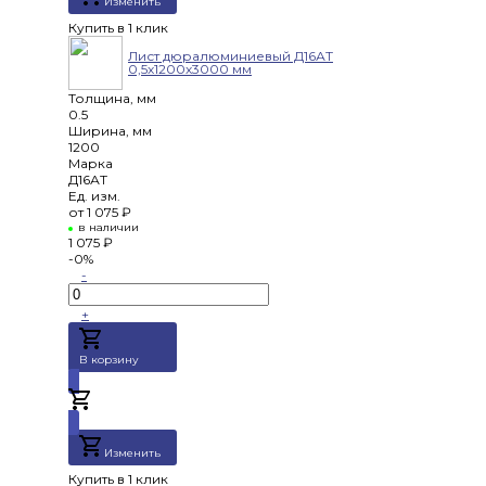
Изменить
Купить в 1 клик
Лист дюралюминиевый Д16АТ
0,5х1200х3000 мм
Толщина, мм
0.5
Ширина, мм
1200
Марка
Д16АТ
Ед. изм.
от
1 075 ₽
в наличии
1 075 ₽
-0%
-
+
В корзину
Добавлено
Изменить
Купить в 1 клик