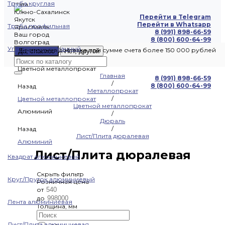
Труба круглая
Чита
Южно-Сахалинск
Перейти в Telegram
Якутск
Перейти в Whatsapp
Труба профильная
Ярославль
8 (991) 898-66-59
Ваш город
8 (800) 600-64-99
Волгоград
Уголок оцинкованный
Бесплатная доставка при сумме счета более 150 000 рублей
Да, спасибо
Нет, другой
Цветной металлопрокат
Главная
8 (991) 898-66-59
/
8 (800) 600-64-99
Назад
Металлопрокат
/
Цветной металлопрокат
Цветной металлопрокат
Алюминий
/
Дюраль
/
Назад
Лист/Плита дюралевая
Алюминий
Лист/Плита дюралевая
Квадрат алюминиевый
Скрыть фильтр
Круг/Пруток алюминиевый
Розничная цена
от
до
Лента алюминиевая
Толщина, мм
Лист/Плита алюминиевая