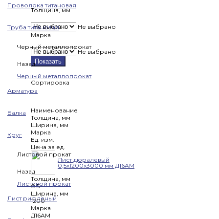
Проволока титановая
Толщина, мм
Не выбрано
Труба титановая
Марка
Черный металлопрокат
Не выбрано
Показать
Назад
Черный металлопрокат
Сортировка
Арматура
Наименование
Балка
Толщина, мм
Ширина, мм
Марка
Круг
Ед. изм.
Цена за ед.
Листовой прокат
Лист дюралевый
0,5х1200х3000 мм Д16АМ
Назад
Толщина, мм
Листовой прокат
0.5
Ширина, мм
Лист рифленый
1200
Марка
Д16АМ