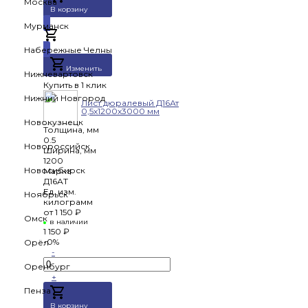
Москва
В корзину
Мурманск
Добавлено
Набережные Челны
Изменить
Нижневартовск
Купить в 1 клик
Нижний Новгород
Лист дюралевый Д16Ат
0,5х1200х3000 мм
Новокузнецк
Толщина, мм
0.5
Новороссийск
Ширина, мм
1200
Новосибирск
Марка
Д16АТ
Ед. изм.
Ноябрьск
килограмм
от
1 150 ₽
Омск
в наличии
1 150 ₽
-0%
Орёл
-
Оренбург
+
Пенза
В корзину