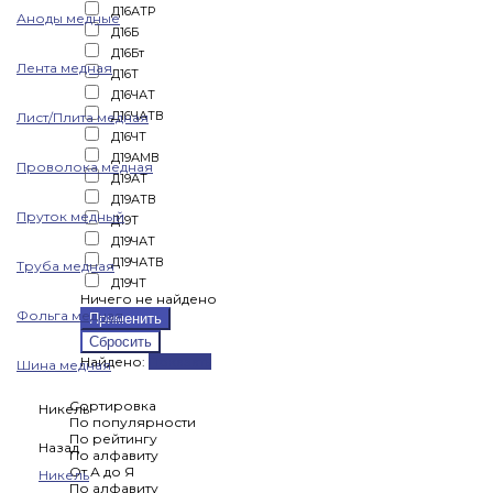
Д16АТР
Аноды медные
Д16Б
Д16Бт
Лента медная
Д16Т
Д16ЧАТ
Д16ЧАТВ
Лист/Плита медная
Д16ЧТ
Д19АМВ
Проволока медная
Д19АТ
Д19АТВ
Пруток медный
Д19Т
Д19ЧАТ
Д19ЧАТВ
Труба медная
Д19ЧТ
Ничего не найдено
Фольга медная
Найдено:
Показать
Шина медная
Сортировка
Никель
По популярности
По рейтингу
Назад
По алфавиту
От А до Я
Никель
По алфавиту