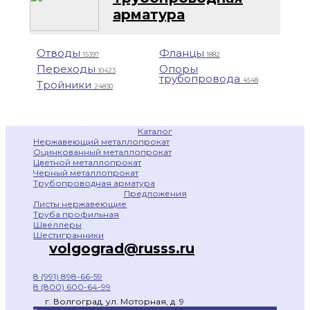
арматура
Отводы
Фланцы
15397
1882
Переходы
Опоры
10423
трубопровода
4548
Тройники
24830
Каталог
Нержавеющий металлопрокат
Оцинкованный металлопрокат
Цветной металлопрокат
Черный металлопрокат
Трубопроводная арматура
Предложения
Листы нержавеющие
Труба профильная
Швеллеры
Шестигранники
volgograd@russs.ru
8 (991) 898-66-59
8 (800) 600-64-99
г. Волгоград, ул. Моторная, д. 9