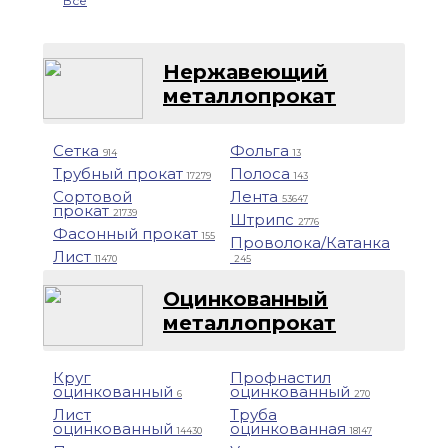
Все
Нержавеющий
металлопрокат
Сетка
Фольга
914
13
Трубный прокат
Полоса
17279
143
Сортовой
Лента
53647
прокат
21739
Штрипс
2776
Фасонный прокат
155
Проволока/Катанка
Лист
11470
245
Оцинкованный
металлопрокат
Круг
Профнастил
оцинкованный
оцинкованный
6
270
Лист
Труба
оцинкованный
оцинкованная
14430
18147