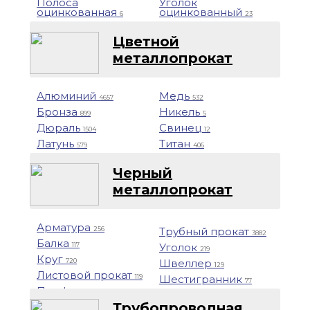
Полоса
Уголок
оцинкованная
оцинкованный
6
23
Цветной
металлопрокат
Алюминий
Медь
4657
532
Бронза
Никель
899
5
Дюраль
Свинец
1504
12
Латунь
Титан
579
406
Черный
металлопрокат
Арматура
Трубный прокат
256
3882
Балка
Уголок
117
219
Круг
Швеллер
720
129
Листовой прокат
Шестигранник
119
77
Профнастил
1401
Трубопроводная